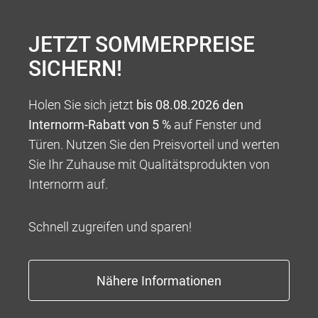
individuellen Stil.
JETZT SOMMERPREISE
SICHERN!
Holen Sie sich jetzt
bis 08.08.2026 den
Internorm-Rabatt von 5 %
auf Fenster und
Türen. Nutzen Sie den Preisvorteil und werten
Sie Ihr Zuhause mit Qualitätsprodukten von
Internorm auf.
INNOVATIONS- UND
TECHNOLOGIEFÜHRERSCHAFT
Schnell zugreifen und sparen!
Unermüdlicher Erfindergeist und Innovationskraft
machen uns zum Vorreiter der Branche, sodass wir
Ihnen Produkte und Lösungen am Puls der Zeit